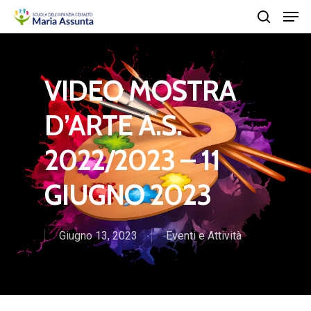
Men
Skip
search
to
Close
main
Menu
content
VIDEO MOSTRA
D’ARTE A.S.
2022/2023 – 11
GIUGNO 2023
Giugno 13, 2023
Eventi e Attività